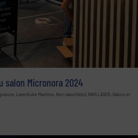
u salon Micronora 2024
gravure
,
LaserKube Machine
,
Non classifié(e)
,
NWS LASER
,
Salons et