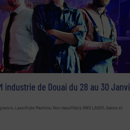
industrie de Douai du 28 au 30 Janvi
gravure
,
LaserKube Machine
,
Non classifié(e)
,
NWS LASER
,
Salons et