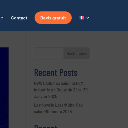
Contact
Devis gratuit
Rechercher
Recent Posts
NWS LASER au Salon SEPEM
industrie de Douai du 28 au 30
Janvier 2025
La nouvelle LaserKube X au
salon Micronora 2024